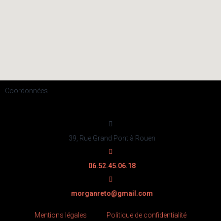
Coordonnées
39, Rue Grand Pont à Rouen
06.52.45.06.18
morganreto@gmail.com
Mentions légales
Politique de confidentialité