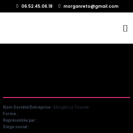
06.52.45.06.18
morganreto@gmail.com
Nom Société/Entreprise :
Morgan Le Tourner
Forme :
Représentée par :
Siège social :