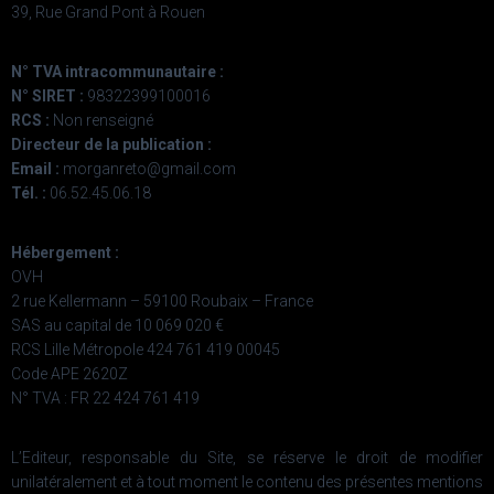
39, Rue Grand Pont à Rouen
N° TVA intracommunautaire :
N° SIRET :
98322399100016
RCS :
Non renseigné
Directeur de la publication :
Email :
morganreto@gmail.com
Tél. :
06.52.45.06.18
Hébergement :
OVH
2 rue Kellermann – 59100 Roubaix – France
SAS au capital de 10 069 020 €
RCS Lille Métropole 424 761 419 00045
Code APE 2620Z
N° TVA : FR 22 424 761 419
L’Editeur, responsable du Site, se réserve le droit de modifier
unilatéralement et à tout moment le contenu des présentes mentions