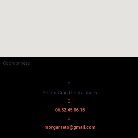
Coordonnées
39, Rue Grand Pont à Rouen
06.52.45.06.18
morganreto@gmail.com