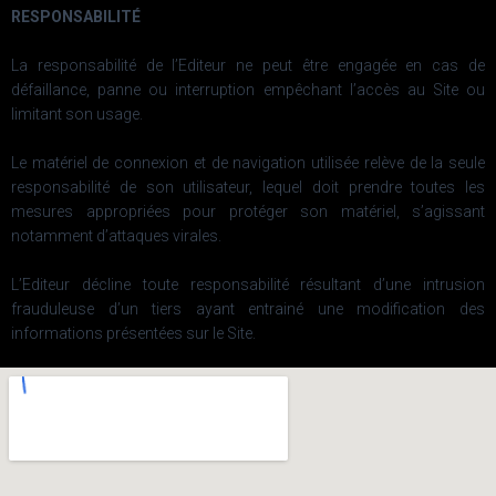
RESPONSABILITÉ
La responsabilité de l’Editeur ne peut être engagée en cas de
défaillance, panne ou interruption empêchant l’accès au Site ou
limitant son usage.
Le matériel de connexion et de navigation utilisée relève de la seule
responsabilité de son utilisateur, lequel doit prendre toutes les
mesures appropriées pour protéger son matériel, s’agissant
notamment d’attaques virales.
L’Editeur décline toute responsabilité résultant d’une intrusion
frauduleuse d’un tiers ayant entrainé une modification des
informations présentées sur le Site.