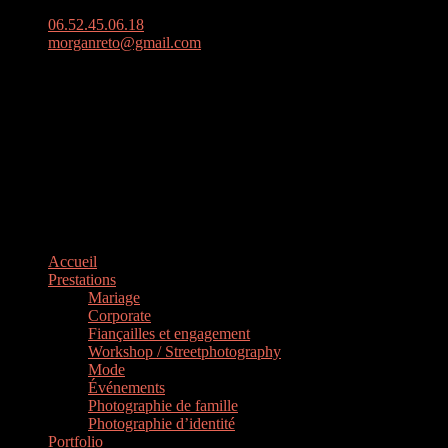
06.52.45.06.18
morganreto@gmail.com
39, Rue Grand Pont à Rouen
Accueil
Prestations
Mariage
Corporate
Fiançailles et engagement
Workshop / Streetphotography
Mode
Événements
Photographie de famille
Photographie d’identité
Portfolio