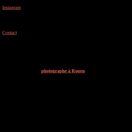
C.L
Instagram
photographe d’identité à Rouen
Contact
Photographe
Photographie d'identité professionnelle​ à
Rouen
Morgan Le Tourner,
photographe à Rouen
, propose des services
de photographie d’identité conformes aux normes officielles, au sein
de son studio. Découvrez son expertise et ses offres adaptées à vos
besoins.