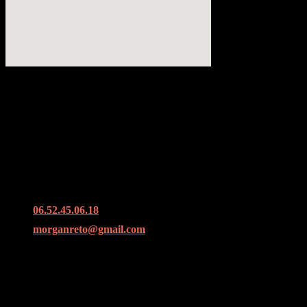
Coordonnées
39, Rue Grand Pont à Rouen
06.52.45.06.18
morganreto@gmail.com
Horaires
Du lundi au dimanche :
09h à 20h.