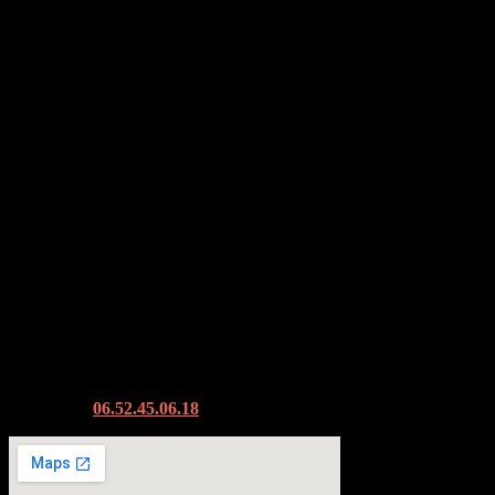
Contactez-nous
Pour obtenir des renseignements supplémentaires au sujet de
Morgan Le Tourner, photographe d’identité à Rouen, veuillez
contacter le
06.52.45.06.18
.