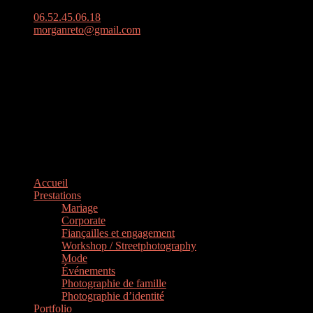
06.52.45.06.18
morganreto@gmail.com
39, Rue Grand Pont à Rouen
Accueil
Prestations
Mariage
Corporate
Fiançailles et engagement
Workshop / Streetphotography
Mode
Événements
Photographie de famille
Photographie d’identité
Portfolio