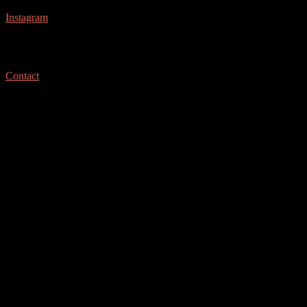
C.L
Instagram
Portfolio de Morgan Le Tourner
Contact
Photographe
Découvrez les réalisations et projets
photographiques
Tout
Mariage
Mode
STREET