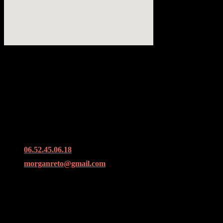
Coordonnées
39, Rue Grand Pont à Rouen
06.52.45.06.18
morganreto@gmail.com
Horaires
Du lundi au dimanche :
09h à 20h.