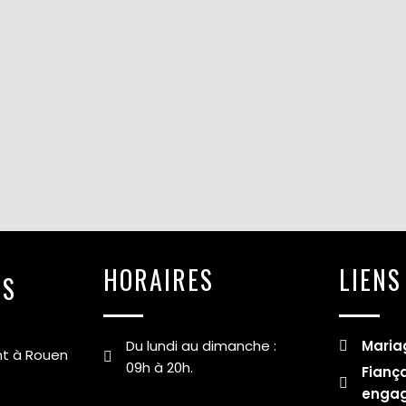
HORAIRES
LIENS
ES
Du lundi au dimanche :
Maria
nt à Rouen
09h à 20h.
Fiança
enga