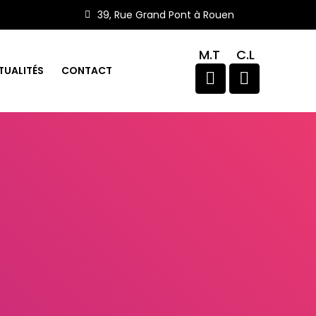
39, Rue Grand Pont à Rouen
M.T
C.L
TUALITÉS
CONTACT