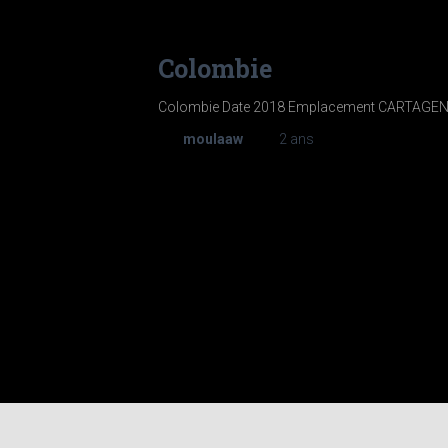
Colombie
Colombie Date 2018 Emplacement CARTAGE
Par
moulaaw
, il y a
2 ans