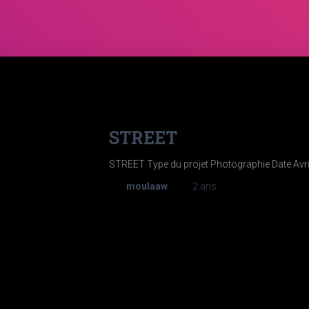
STREET
STREET Type du projet Photographie Date Avri
Par
moulaaw
, il y a
2 ans